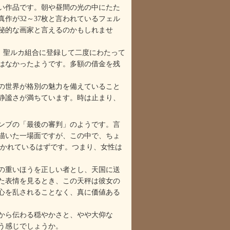
い作品です。朝や昼間の光の中にたた
作が32～37枚と言われているフェル
秘的な画家と言えるのかもしれませ
し、聖ルカ組合に登録して二度にわたって
はなかったようです。多額の借金を残
の世界が格別の魅力を備えていること
静謐さが満ちています。時は止まり、
ンブの「最後の審判」のようです。言
描いた一場面ですが、この中で、ちょ
描かれているはずです。つまり、女性は
の重いほうを正しい者とし、天国に送
た表情を見るとき、この天秤は彼女の
心を乱されることなく、真に価値ある
から伝わる穏やかさと、やや大仰な
う感じでしょうか。