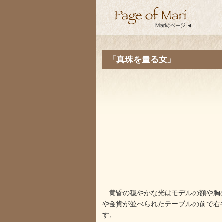
「真珠を量る女」
黄昏の穏やかな光はモデルの額や胸の
や金貨が並べられたテーブルの前で右
す。