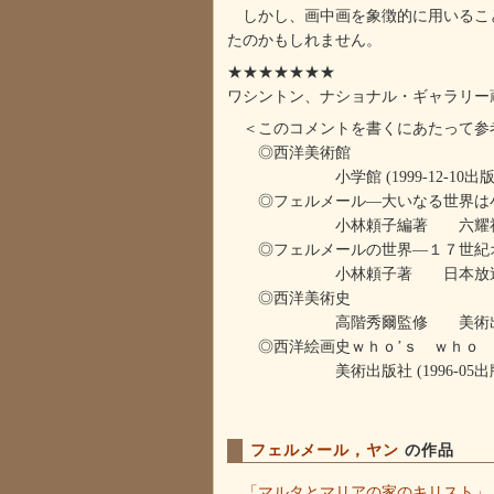
しかし、画中画を象徴的に用いること
たのかもしれません。
★★★★★★★
ワシントン、ナショナル・ギャラリー
＜このコメントを書くにあたって参
◎西洋美術館
小学館 (1999-12-10出版
◎フェルメール―大いなる世界は
小林頼子編著 六耀社 (2000
◎フェルメールの世界―１７世紀オ
小林頼子著 日本放送出版協会 (
◎西洋美術史
高階秀爾監修 美術出版社 (20
◎西洋絵画史ｗｈｏ’ｓ ｗｈｏ
美術出版社 (1996-05出版
フェルメール，ヤン
の作品
「マルタとマリアの家のキリスト」