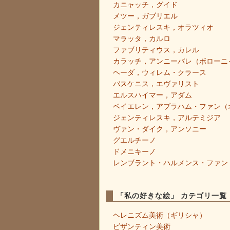
カニャッチ，グイド
メツー，ガブリエル
ジェンティレスキ，オラツィオ
マラッタ，カルロ
ファブリティウス，カレル
カラッチ，アンニーバレ（ボローニ
ヘーダ，ウィレム・クラース
バスケニス，エヴァリスト
エルスハイマー，アダム
ベイエレン，アブラハム・ファン（
ジェンティレスキ，アルテミジア
ヴァン・ダイク，アンソニー
グエルチーノ
ドメニキーノ
レンブラント・ハルメンス・ファン
「私の好きな絵」 カテゴリ一覧
ヘレニズム美術（ギリシャ）
ビザンティン美術