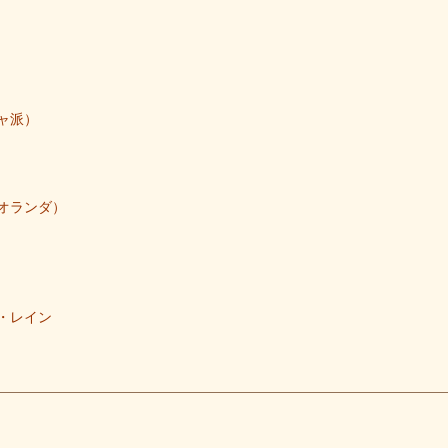
ャ派）
オランダ）
・レイン