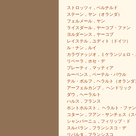
ストロッツィ，ベルナルド
ステーン，ヤン（オランダ）
フェルメール，ヤン
ライスダール，ヤーコブ・ファン
ヨルダーンス，ヤーコブ
レイステル，ユディト（ドイツ）
ル・ナン，ルイ
カラヴァッジオ，ミケランジェロ・
リベーラ，ホセ・デ
プレーティ，マッティア
ルーベンス，ペーテル・パウル
テル・ボルフ，ヘラルト（オランダ
アーフェルカンプ， ヘンドリック
ダウ，ヘーラルト
ハルス，フランス
ホントホルスト， ヘラルト・ファン
コターン，フアン・サンチェス（ス
シャンパーニュ，フィリップ・ド
スルバラン，フランシスコ・デ
リバルタ，フランシスコ