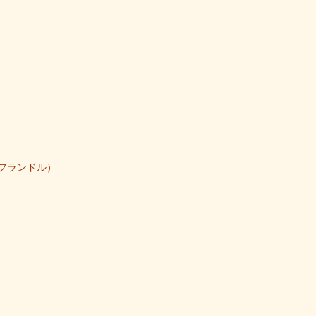
フランドル）