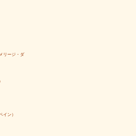
メリージ・ダ
）
ペイン）