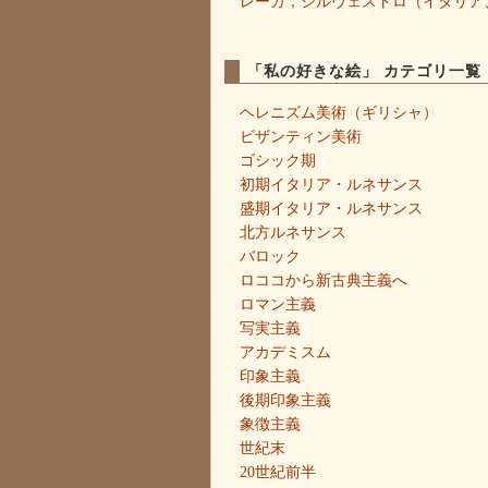
レーガ，シルヴェストロ（イタリア
「私の好きな絵」 カテゴリ一覧
ヘレニズム美術（ギリシャ）
ビザンティン美術
ゴシック期
初期イタリア・ルネサンス
盛期イタリア・ルネサンス
北方ルネサンス
バロック
ロココから新古典主義へ
ロマン主義
写実主義
アカデミスム
印象主義
後期印象主義
象徴主義
世紀末
20世紀前半