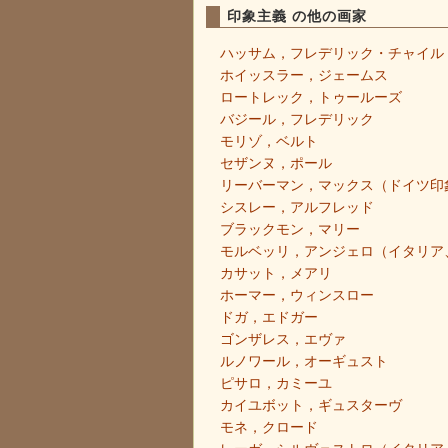
印象主義 の他の画家
ハッサム，フレデリック・チャイル
ホイッスラー，ジェームス
ロートレック，トゥールーズ
バジール，フレデリック
モリゾ，ベルト
セザンヌ，ポール
リーバーマン，マックス（ドイツ印
シスレー，アルフレッド
ブラックモン，マリー
モルベッリ，アンジェロ（イタリア
カサット，メアリ
ホーマー，ウィンスロー
ドガ，エドガー
ゴンザレス，エヴァ
ルノワール，オーギュスト
ピサロ，カミーユ
カイユボット，ギュスターヴ
モネ，クロード