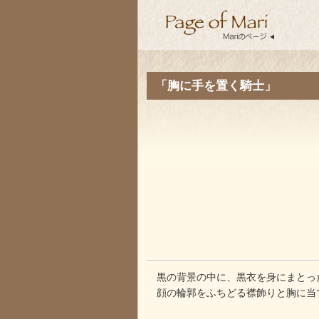
「胸に手を置く騎士」
黒の背景の中に、黒衣を身にまとっ
顔の輪郭をふちどる襟飾りと胸に当て