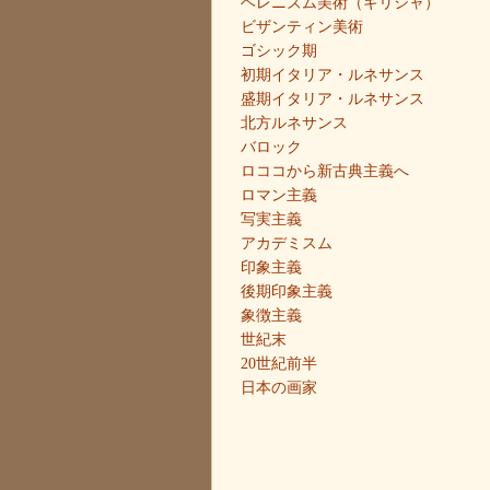
ヘレニズム美術（ギリシャ）
ビザンティン美術
ゴシック期
初期イタリア・ルネサンス
盛期イタリア・ルネサンス
北方ルネサンス
バロック
ロココから新古典主義へ
ロマン主義
写実主義
アカデミスム
印象主義
後期印象主義
象徴主義
世紀末
20世紀前半
日本の画家