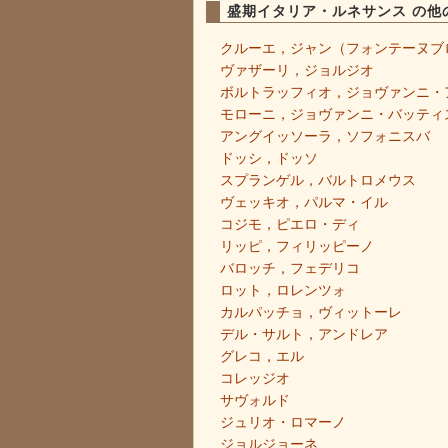
盛期イタリア・ルネサンス の他
クルーエ，ジャン（フォンテーヌブ
ヴァザーリ，ジョルジオ
ボルトラッフィオ，ジョヴァンニ・
モローニ，ジョヴァンニ・バッティ
アングイッソーラ，ソフォニスバ
ドッシ，ドッソ
スプランゲル，バルトロメウス
ヴェッキオ，パルマ・イル
コジモ，ピエロ・ディ
リッピ，フィリッピーノ
バロッチ，フェデリコ
ロット，ロレンツォ
カルパッチョ，ヴィットーレ
デル・サルト，アンドレア
グレコ，エル
コレッジオ
サヴォルド
ジュリオ・ロマーノ
ジョルジョーネ