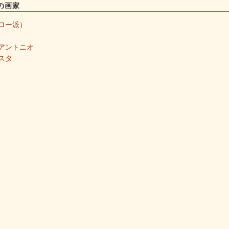
の画家
ロー派）
アントニオ
スタ