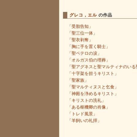
グレコ，エル
の作品
「受胎告知」
「聖三位一体」
「聖衣剥奪」
「胸に手を置く騎士」
「聖ペテロの涙」
「オルガス伯の埋葬」
「聖アグネスと聖マルティナのいる
「十字架を担うキリスト」
「聖家族」
「聖マルティヌスと乞食」
「神殿を浄めるキリスト」
「キリストの洗礼」
「ある枢機卿の肖像」
「トレド風景」
「羊飼いの礼拝」