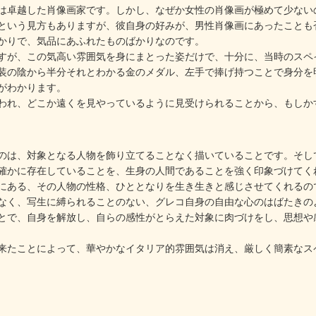
卓越した肖像画家です。しかし、なぜか女性の肖像画が極めて少ない
という見方もありますが、彼自身の好みが、男性肖像画にあったことも
かりで、気品にあふれたものばかりなのです。
が、この気高い雰囲気を身にまとった姿だけで、十分に、当時のスペ
装の陰から半分それとわかる金のメダル、左手で捧げ持つことで身分を
がわかります。
れ、どこか遠くを見やっているように見受けられることから、もしか
は、対象となる人物を飾り立てることなく描いていることです。そし
確かに存在していることを、生身の人間であることを強く印象づけてく
にある、その人物の性格、ひととなりを生き生きと感じさせてくれるの
く、写生に縛られることのない、グレコ自身の自由な心のはばたきの
とで、自身を解放し、自らの感性がとらえた対象に肉づけをし、思想や
たことによって、華やかなイタリア的雰囲気は消え、厳しく簡素なス