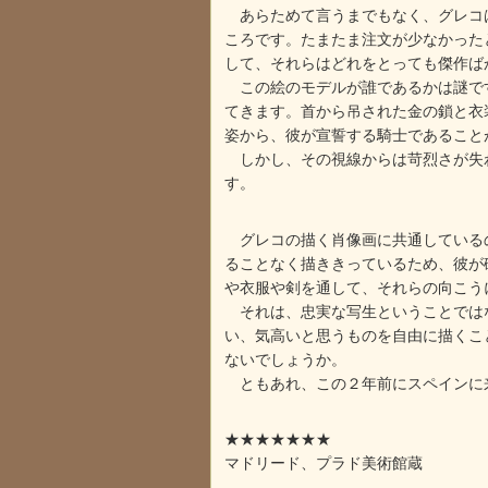
あらためて言うまでもなく、グレコは
ころです。たまたま注文が少なかった
して、それらはどれをとっても傑作ば
この絵のモデルが誰であるかは謎です
てきます。首から吊された金の鎖と衣
姿から、彼が宣誓する騎士であること
しかし、その視線からは苛烈さが失わ
す。
グレコの描く肖像画に共通しているの
ることなく描ききっているため、彼が
や衣服や剣を通して、それらの向こう
それは、忠実な写生ということではな
い、気高いと思うものを自由に描くこ
ないでしょうか。
ともあれ、この２年前にスペインに来
★★★★★★★
マドリード、プラド美術館蔵