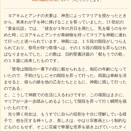
「Web Gallery of Art」
のページにリンクします。
ヨアキムとアンナの夫妻は、神意によってマリアを授かったとき
から、将来わが子を神に捧げることを誓っていました。13 世紀の
『黄金伝説』では、「彼女が３年の月日を満たし、乳を吸うのをや
めた時」にヨアキムとアンナが奉納物を持ってマリアを神殿に連れ
て行ったと述べられています。神殿には、１５段の階段がしつらえ
られており、祭司が待つ祭壇へは、その１５段の階段を昇らなけれ
ばなりませんでした。この数は、旧約聖書詩篇の「都もうでの歌」
の１５篇に由来したものです。
「聖母は階段の一番下の段に載せられると、相応の年齢になって
いたので、手助けなしにその階段を昇って行った。両親は奉献を済
ませると、彼らの娘を他の乙女たちとともに、神殿に残して行った
のである」
と、こうして神殿での生活に入るわけですが、この場面はまさに、
マリアが一歩一歩踏みしめるようにして階段を昇って行く瞬間を描
いたものです。
光り輝く幼女は、もうすでに自らの役割を十分に理解している様
子で、他を圧する神々しさ、美しさは、やはり宗教画という制約な
どものともせず、そこに荘厳で華麗な世界を築き上げていったティ