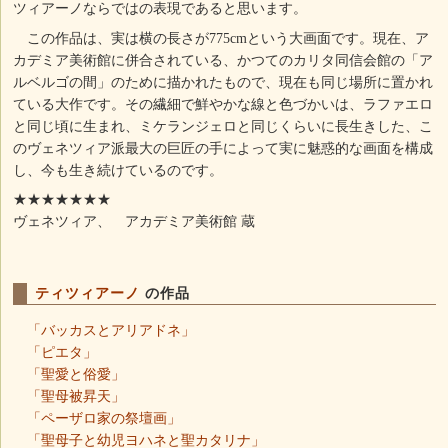
ツィアーノならではの表現であると思います。
この作品は、実は横の長さが775cmという大画面です。現在、ア
カデミア美術館に併合されている、かつてのカリタ同信会館の「ア
ルベルゴの間」のために描かれたもので、現在も同じ場所に置かれ
ている大作です。その繊細で鮮やかな線と色づかいは、ラファエロ
と同じ頃に生まれ、ミケランジェロと同じくらいに長生きした、こ
のヴェネツィア派最大の巨匠の手によって実に魅惑的な画面を構成
し、今も生き続けているのです。
★★★★★★★
ヴェネツィア、 アカデミア美術館 蔵
ティツィアーノ
の作品
「バッカスとアリアドネ」
「ピエタ」
「聖愛と俗愛」
「聖母被昇天」
「ペーザロ家の祭壇画」
「聖母子と幼児ヨハネと聖カタリナ」