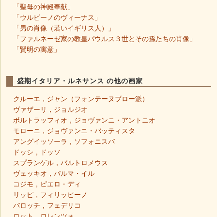
「聖母の神殿奉献」
「ウルビーノのヴィーナス」
「男の肖像（若いイギリス人）」
「ファルネーゼ家の教皇パウルス３世とその孫たちの肖像」
「賢明の寓意」
盛期イタリア・ルネサンス の他の画家
クルーエ，ジャン（フォンテーヌブロー派）
ヴァザーリ，ジョルジオ
ボルトラッフィオ，ジョヴァンニ・アントニオ
モローニ，ジョヴァンニ・バッティスタ
アングイッソーラ，ソフォニスバ
ドッシ，ドッソ
スプランゲル，バルトロメウス
ヴェッキオ，パルマ・イル
コジモ，ピエロ・ディ
リッピ，フィリッピーノ
バロッチ，フェデリコ
ロット，ロレンツォ