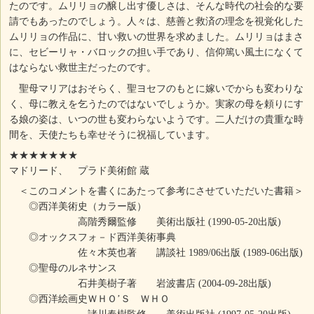
たのです。ムリリョの醸し出す優しさは、そんな時代の社会的な要
請でもあったのでしょう。人々は、慈善と救済の理念を視覚化した
ムリリョの作品に、甘い救いの世界を求めました。ムリリョはまさ
に、セビーリャ・バロックの担い手であり、信仰篤い風土になくて
はならない救世主だったのです。
聖母マリアはおそらく、聖ヨセフのもとに嫁いでからも変わりな
く、母に教えを乞うたのではないでしょうか。実家の母を頼りにす
る娘の姿は、いつの世も変わらないようです。二人だけの貴重な時
間を、天使たちも幸せそうに祝福しています。
★★★★★★★
マドリード、 プラド美術館 蔵
＜このコメントを書くにあたって参考にさせていただいた書籍＞
◎西洋美術史（カラー版）
高階秀爾監修 美術出版社 (1990-05-20出版)
◎オックスフォ－ド西洋美術事典
佐々木英也著 講談社 1989/06出版 (1989-06出版)
◎聖母のルネサンス
石井美樹子著 岩波書店 (2004-09-28出版)
◎西洋絵画史ＷＨＯ’Ｓ ＷＨＯ