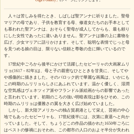
「Olga’s Gallery」
のページにリンクします。
人々は苦しみを得たとき、しばしば聖アンナに祈りました。聖母
マリアの母であり、子供を教育する母、修道女たちのお手本として
も慕われた聖アンナは、おそらく聖母が成人してからも、最も頼り
にした女性であったに違いありません。聖アンナは膝の上に書物を
広げ、少女マリアに語りかけます。そして、聡明な表情でじっと母
を見つめる娘の目は、限りない信頼と尊敬の念に輝いているので
す。
17世紀中ごろから後半にかけて活躍したセビーリャの大画家ムリ
リョ(1617－82年)は、母と子の親密なひとときを甘美に、そしてや
や感傷的に描きました。そのバロック的で華麗な画風は、いかにも
この時期のムリリョらしさにあふれています。温かく優しく、湿潤
な空気感はヴェネツィア派やフランドル派絵画からの影響であった
と言われています。初期のころの強い明暗表現は影をひそめ、この
時期のムリリョは優雅さの翼を大きく広げ始めていました。
しかし、新大陸アメリカへの独占貿易港として栄え、芸術の中心
地でもあったセビーリャも、17世紀後半には、次第に衰退へと向か
っていました。そして、ちょうどこの作品の描かれた1650年ごろに
はペストの惨禍におそわれ、この都市の人口のおよそ半分が失われ