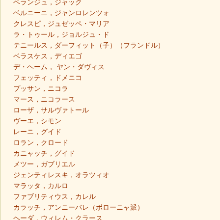
ベランジュ，ジャック
ベルニーニ，ジャンロレンツォ
クレスピ，ジュゼッペ・マリア
ラ・トゥール，ジョルジュ・ド
テニールス，ダーフィット（子）（フランドル）
ベラスケス，ディエゴ
デ・ヘーム， ヤン・ダヴィス
フェッティ，ドメニコ
プッサン，ニコラ
マース，ニコラース
ローザ，サルヴァトール
ヴーエ，シモン
レーニ，グイド
ロラン，クロード
カニャッチ，グイド
メツー，ガブリエル
ジェンティレスキ，オラツィオ
マラッタ，カルロ
ファブリティウス，カレル
カラッチ，アンニーバレ（ボローニャ派）
ヘーダ，ウィレム・クラース