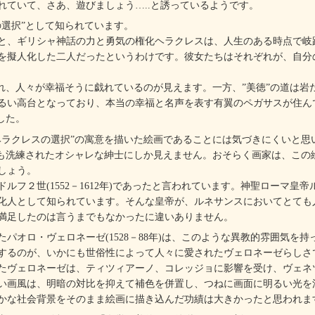
れていて、さあ、遊びましょう…..と誘っているようです。
選択”として知られています。
、ギリシャ神話の力と勇気の権化ヘラクレスは、人生のある時点で岐
を擬人化した二人だったというわけです。彼女たちはそれぞれが、自分
れ、人々が幸福そうに戯れているのが見えます。一方、”美徳”の道は岩
るい高台となっており、本当の幸福と名声を表す有翼のペガサスが住ん
した。
ラクレスの選択”の寓意を描いた絵画であることには気づきにくいと思
ても洗練されたオシャレな紳士にしか見えません。おそらく画家は、この
しょう。
フ２世(1552－1612年)であったと言われています。神聖ローマ皇
化人として知られています。そんな皇帝が、ルネサンスにおいてとても
満足したのは言うまでもなかったに違いありません。
オロ・ヴェロネーゼ(1528－88年)は、このような異教的雰囲気を
するのが、いかにも世俗性によって人々に愛されたヴェロネーゼらしさ
たヴェロネーゼは、ティツィアーノ、コレッジョに影響を受け、ヴェネ
い画風は、明暗の対比を抑えて補色を併置し、つねに画面に明るい光を
かな社会背景をそのまま絵画に描き込んだ功績は大きかったと思われま