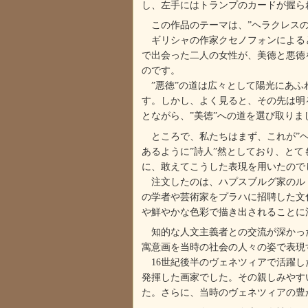
し、左手にはトランプのカードが握ら
この作品のテーマは、”ヘラクレスの
ギリシャの作家クセノフォンによると
で出会った二人の女性が、美徳と悪徳
のです。
”悪徳”の道は広々として陽光にあふ
す。しかし、よく見ると、その先は明
とながら、”美徳”への道を選び取りま
ところで、私たちはまず、これが”ヘ
あるように”詩人”然としており、と
に、敢えてこうした表現を用いたので
注文したのは、ハプスブルグ家のルドル
の学者や芸術家をプラハに招聘した文
や鮮やかな色彩で描き出されることに
知的な人文主義者との交流が深かったパ
寓意画を当時の社会の人々の姿で表現
16世紀後半のヴェネツィアで活躍し
発揮した画家でした。その親しみやす
た。さらに、当時のヴェネツィアの豊