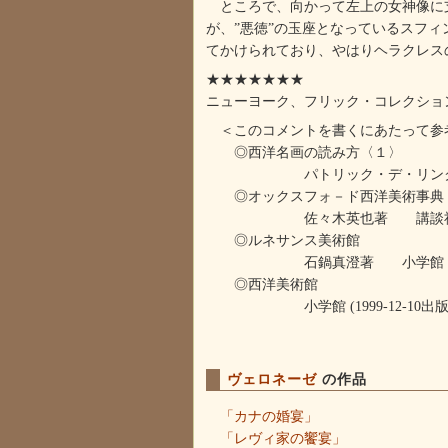
ところで、向かって左上の女神像に支
が、”悪徳”の玉座となっているスフ
てかけられており、やはりヘラクレス
★★★★★★★
ニューヨーク、フリック・コレクショ
＜このコメントを書くにあたって参
◎西洋名画の読み方〈１〉
パトリック・デ・リンク著、神原正明
◎オックスフォ－ド西洋美術事典
佐々木英也著 講談社 1989/06
◎ルネサンス美術館
石鍋真澄著 小学館（2008
◎西洋美術館
小学館 (1999-12-10出版
ヴェロネーゼ
の作品
「カナの婚宴」
「レヴィ家の饗宴」