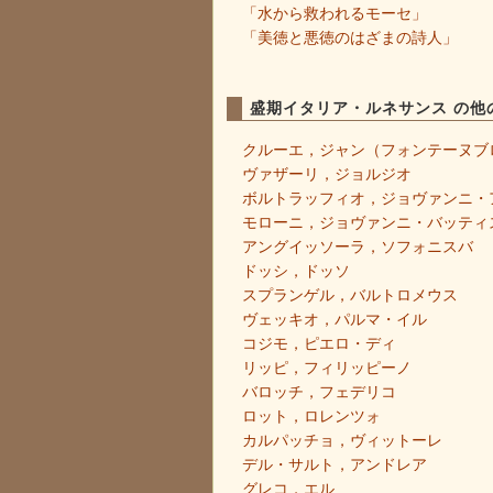
「水から救われるモーセ」
「美徳と悪徳のはざまの詩人」
盛期イタリア・ルネサンス の他
クルーエ，ジャン（フォンテーヌブ
ヴァザーリ，ジョルジオ
ボルトラッフィオ，ジョヴァンニ・
モローニ，ジョヴァンニ・バッティ
アングイッソーラ，ソフォニスバ
ドッシ，ドッソ
スプランゲル，バルトロメウス
ヴェッキオ，パルマ・イル
コジモ，ピエロ・ディ
リッピ，フィリッピーノ
バロッチ，フェデリコ
ロット，ロレンツォ
カルパッチョ，ヴィットーレ
デル・サルト，アンドレア
グレコ，エル