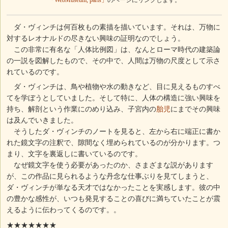
「WebMuseum, paris」
のページにリンクします。
ダ・ヴィンチは何百枚もの素描を描いています。それは、万物に
対するレオナルドの尽きない興味の証明なのでしょう。
この非常に有名な「人体比例図」は、なんとローマ時代の建築論
の一説を図解したもので、その中で、人間は万物の尺度として示さ
れているのです。
ダ・ヴィンチは、鳥や植物や水の動きなど、目に見えるものすべ
てを学ぼうとしていました。そして特に、人体の構造に強い興味を
持ち、解剖という作業にのめり込み、子宮内の
胎児
にまでその興味
は及んでいきました。
そうしたダ・ヴィンチのノートを見ると、左から右に端正に書か
れた鏡文字の注釈で、隙間なく埋められているのが分かります。つ
まり、文字を裏返しに書いているのです。
なぜ鏡文字を使う必要があったのか、さまざまな説があります
が、この作品に見られるような丹念な仕事ぶりを見てしまうと、
ダ・ヴィンチが単なる天才ではなかったことを実感します。彼の中
の豊かな感性が、いつも発見することの喜びに満ちていたことが震
えるように伝わってくるのです。。
★★★★★★★