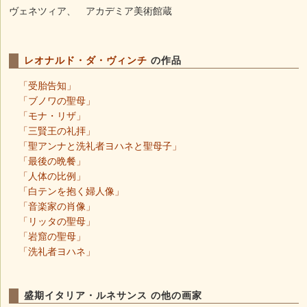
ヴェネツィア、 アカデミア美術館蔵
レオナルド・ダ・ヴィンチ
の作品
「受胎告知」
「ブノワの聖母」
「モナ・リザ」
「三賢王の礼拝」
「聖アンナと洗礼者ヨハネと聖母子」
「最後の晩餐」
「人体の比例」
「白テンを抱く婦人像」
「音楽家の肖像」
「リッタの聖母」
「岩窟の聖母」
「洗礼者ヨハネ」
盛期イタリア・ルネサンス の他の画家