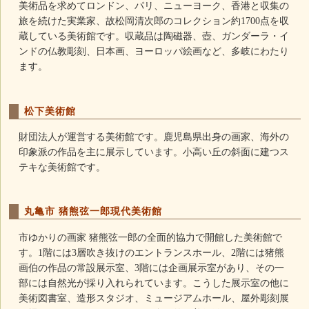
美術品を求めてロンドン、パリ、ニューヨーク、香港と収集の
旅を続けた実業家、故松岡清次郎のコレクション約1700点を収
蔵している美術館です。収蔵品は陶磁器、壺、ガンダーラ・イ
ンドの仏教彫刻、日本画、ヨーロッパ絵画など、多岐にわたり
ます。
松下美術館
財団法人が運営する美術館です。鹿児島県出身の画家、海外の
印象派の作品を主に展示しています。小高い丘の斜面に建つス
テキな美術館です。
丸亀市 猪熊弦一郎現代美術館
市ゆかりの画家 猪熊弦一郎の全面的協力で開館した美術館で
す。1階には3層吹き抜けのエントランスホール、2階には猪熊
画伯の作品の常設展示室、3階には企画展示室があり、その一
部には自然光が採り入れられています。こうした展示室の他に
美術図書室、造形スタジオ、ミュージアムホール、屋外彫刻展