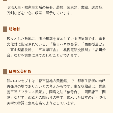
明治天皇・昭憲皇太后の短冊、装飾、装束類、書籍、調度品、
刀剣などを中心に収蔵・展示しています。
明治村
広々とした敷地に、明治建築を展示している博物館です。重要
文化財に指定されている、「聖ヨハネ教会堂」「西郷従道邸」
「東山梨郡役所」「三重県庁舎」「札幌電話交換局」「品川燈
台」などを実際に見て楽しむことができます。
目黒区美術館
館のコンセプトは「都市型地方美術館」で、都市生活者の自己
再発見の場でありたいとの考えからです。主な収蔵品は、児島
善三郎「フランス風景」、岡鹿之助「信号台」、岡田謙三「間
隔」などで、西欧との関わりの中で、展示した日本の近・現代
美術の特質に焦点を当てようとしています。