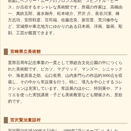
前庭にヘンリー・ムーアのブロンズ彫刻「スピンドル・ピー
ス」が点在するオシャレな美術館です。所蔵の作家は、高橋由
一、萬鉄五郎、速水御舟、松本竣介、芹沢 介、長谷川潔、棟
方志功、安田靫彦、荘司福、佐藤忠良、新宮晋、荒川修作な
ど、宮城県や東北地方にゆかりのある日本画、洋画、版画、彫
刻、工芸が鑑賞できます。
宮崎県立美術館
置県百周年記念事業の一貫として県総合文化公園の中につくら
れた美術館です。ピカソ、マグリッド、マンズー、シニャック
や、海老原喜之助、山口長男、山内多門らの作品約3000点を収
蔵し、その中から常設展を行う。特に、瑛九を中心とするコレ
クションは充実しています。常設展のほかに、特別展や、アト
リエを使った実技講座・子ども美術教室なども開催され、意欲
的です。
宮沢賢治童話村
宮沢賢治生誕100年を記念し、1996年7月にオープンしました。