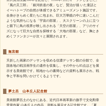
「風の又三郎」「銀河鉄道の夜」など、賢治が描 いた童話と
イーハトーブの自然が体感できるアミューズメント施設です。
全身がきらめく星たちに包まれ、巨大万華鏡の中に迷いこんだ
ような気持ちになる「宇宙の部屋」、大スクリーンの上に立つ
と眼下に鳥の視界が映し出される「天空の部屋」、アリのサイ
ズになって巨大な自然を探検する「大地の部屋」など、胸とき
めくファンタジーが次々と展開されます。
無言館
夭折した画家のデッサンを収める信濃デッサン館の分館で、全
国各地の戦没画学生の遺作を収集し、その中から85点ほどを展
示する美術館です。戦地からの書簡などの資料も展示され、戦
争と平和を問いかけてくるようです。
夢土呂 山本丘人記念館
美術館夢呂土のなかにある、近代日本画革新の旗手で文化勲章
受賞作家 山本丘人の作品、資料を展示する記念館です。「夏