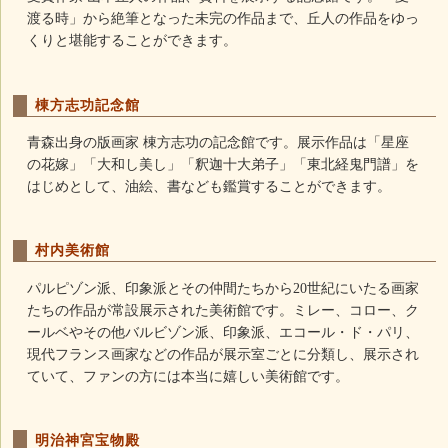
渡る時」から絶筆となった未完の作品まで、丘人の作品をゆっ
くりと堪能することができます。
棟方志功記念館
青森出身の版画家 棟方志功の記念館です。展示作品は「星座
の花嫁」「大和し美し」「釈迦十大弟子」「東北経鬼門譜」を
はじめとして、油絵、書なども鑑賞することができます。
村内美術館
パルピゾン派、印象派とその仲間たちから20世紀にいたる画家
たちの作品が常設展示された美術館です。ミレー、コロー、ク
ールベやその他バルビゾン派、印象派、エコール・ド・パリ、
現代フランス画家などの作品が展示室ごとに分類し、展示され
ていて、ファンの方には本当に嬉しい美術館です。
明治神宮宝物殿