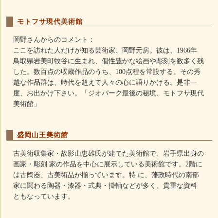
モトフサ現代美術館
岡野さんからのコメント：
ここを訪れた人だけが知る芸術家、岡野元房。彼は、1966年
鳥取県岩美町牧谷に生まれ、個性豊かな絵画や彫刻を数多く残
した。数百点の収蔵作品のうち、100点程を常設する。その秀
越な作品群は、時代を超えて人々の心に語りかける。是非一
度、お出かけ下さい。「ジオパーク最後の秘境、モトフサ現代
美術館」
盛岡山王美術館
古美術収集家・故影山忠雄氏が建てた美術館で、岩手県出身の
画家・彫刻 家の作品を中心に展示している美術館です。2階に
は古陶器、古美術品が揃っています。特 に、藩政時代の南部
家に関わる陶器・漆器・式典・掛軸などが多く、貴重な資料
ともなっています。