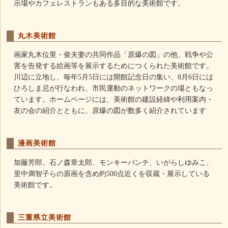
示場やカフェレストランもある多目的な美術館です。
丸木美術館
画家丸木位里・俊夫妻の共同作品「原爆の図」の他、戦争や公
害を告発する絵画等を展示するためにつくられた美術館です。
川辺に立地し、毎年5月5日には開館記念日の集い、8月6日には
ひろしま忌が行なわれ、市民運動のネットワークの場ともなっ
ています。ホームページには、美術館の建設経緯や利用案内・
友の会の紹介とともに、原爆の図が数多く紹介されています
漫画美術館
加藤芳郎、石ノ森章太郎、モンキーパンチ、いがらしゆみこ、
里中満智子らの原画を含め約500点近くを収蔵・展示している
美術館です。
三重県立美術館