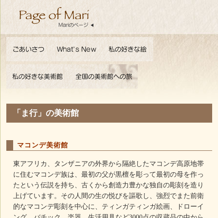
「ま行」の美術館
マコンデ美術館
東アフリカ、タンザニアの外界から隔絶したマコンデ高原地帯
に住むマコンデ族は、最初の父が黒檀を彫って最初の母を作っ
たという伝説を持ち、古くから創造力豊かな独自の彫刻を造り
上げています。その人間の生の悦びを謳歌し、強烈でまた前衛
的なマコンデ彫刻を中心に、ティンガティンガ絵画、ドローイ
ング、バチック、楽器、生活用具など3000点の収蔵品の中から