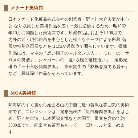
メナード美術館
日本メナード化粧品株式会社の創業者・野々川大介夫妻が中心
と なり収集した美術作品を広く一般に公開するため、昭和62
年10月に開館した美術館です。所蔵作品はおよそ1,100点で、
内外の近・現代絵画を中心とした様々なテーマによる所蔵 品
展や特別企画展などをほぼ2か月単位で開催しています。収蔵
作品には、マネの「黒い帽子のマルタン夫人」、モローの「サ
ロメの舞踏」、シャガールの「夏=収穫と落穂拾い」、尾形光
琳の「三十六歌仙図屏風」、岸田劉生の「林檎を持てる麗子」
など、興味深い作品がそろっています。
MOA美術館
熱海駅のすぐ裏から始まる山の中腹に建つ贅沢な雰囲気の美術
館です。コレクションは、尾形光琳の「紅白梅図屏風」をはじ
め、野々村仁清、伝本阿弥光悦などの国宝、重文を含めて約
3500点です。能楽堂も茶室もあって、一日たっぷり楽しめま
す。