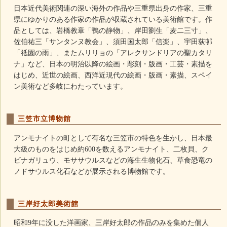
日本近代美術関連の深い海外の作品や三重県出身の作家、三重
県にゆかりのある作家の作品が収蔵されている美術館です。作
品としては、岩橋教章「鴨の静物」、岸田劉生「麦二三寸」、
佐伯祐三「サンタンヌ教会」、須田国太郎「信楽」、宇田荻邨
「祗園の雨」、またムリリョの「アレクサンドリアの聖カタリ
ナ」など、日本の明治以降の絵画・彫刻・版画・工芸・素描を
はじめ、近世の絵画、西洋近現代の絵画・版画・素描、スペイ
ン美術など多岐にわたっています。
三笠市立博物館
アンモナイトの町として有名な三笠市の特色を生かし、日本最
大級のものをはじめ約600を数えるアンモナイト、二枚貝、ク
ビナガリュウ、モササウルスなどの海生生物化石、草食恐竜の
ノドサウルス化石などが展示される博物館です。
三岸好太郎美術館
昭和9年に没した洋画家、三岸好太郎の作品のみを集めた個人