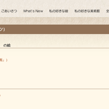
ツ）
）
の絵
画』）
）