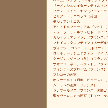
ヘームスケルク ，マールデン・フ
リーメンシュナイダー，ティルマン
ファン・エイク，ヤン（ネーデルラ
ヒリアード，ニコラス（英国）
モル，アントニス
アルトドルファー，アルブレヒト（
デューラー，アルブレヒト（ドイツ
カルトン，アンゲラン（フランス、
マセイス，クエンティン（ネーデル
ヴィッツ ，コンラート（ドイツ）
ロッホナー，シュテファン（ドイツ
クーザン，ジャン（父）（フランス
サセッタ（ネーデルラント、フラン
フォンテーヌブロー派（フランス）
ブシコーの画家
ホッサールト（通称マビューズ）（
ムーランの画家（フランス）
ランブール兄弟（フランス、国際ゴ
聖女ヴェロニカの画家（ドイツ、ケ