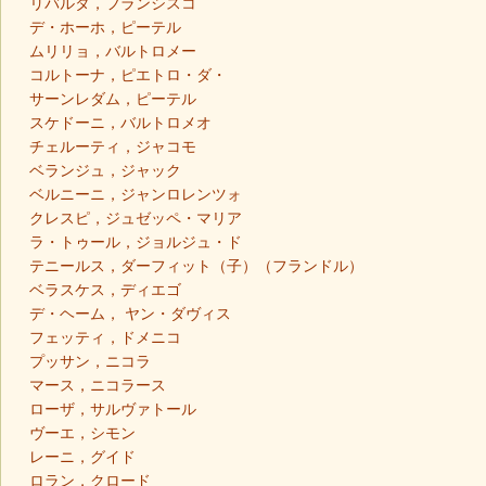
リバルタ，フランシスコ
デ・ホーホ，ピーテル
ムリリョ，バルトロメー
コルトーナ，ピエトロ・ダ・
サーンレダム，ピーテル
スケドーニ，バルトロメオ
チェルーティ，ジャコモ
ベランジュ，ジャック
ベルニーニ，ジャンロレンツォ
クレスピ，ジュゼッペ・マリア
ラ・トゥール，ジョルジュ・ド
テニールス，ダーフィット（子）（フランドル）
ベラスケス，ディエゴ
デ・ヘーム， ヤン・ダヴィス
フェッティ，ドメニコ
プッサン，ニコラ
マース，ニコラース
ローザ，サルヴァトール
ヴーエ，シモン
レーニ，グイド
ロラン，クロード