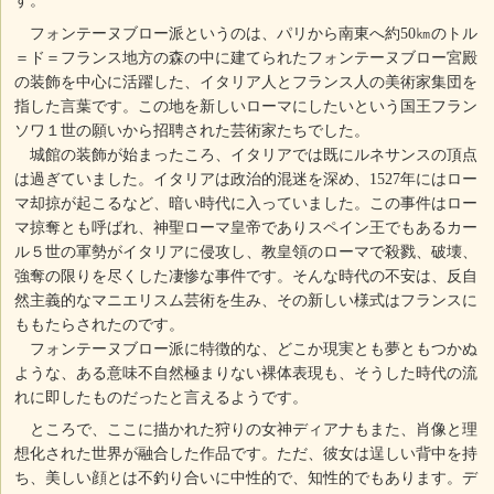
す。
フォンテーヌブロー派というのは、パリから南東へ約50㎞のトル
＝ド＝フランス地方の森の中に建てられたフォンテーヌブロー宮殿
の装飾を中心に活躍した、イタリア人とフランス人の美術家集団を
指した言葉です。この地を新しいローマにしたいという国王フラン
ソワ１世の願いから招聘された芸術家たちでした。
城館の装飾が始まったころ、イタリアでは既にルネサンスの頂点
は過ぎていました。イタリアは政治的混迷を深め、1527年にはロー
マ却掠が起こるなど、暗い時代に入っていました。この事件はロー
マ掠奪とも呼ばれ、神聖ローマ皇帝でありスペイン王でもあるカー
ル５世の軍勢がイタリアに侵攻し、教皇領のローマで殺戮、破壊、
強奪の限りを尽くした凄惨な事件です。そんな時代の不安は、反自
然主義的なマニエリスム芸術を生み、その新しい様式はフランスに
ももたらされたのです。
フォンテーヌブロー派に特徴的な、どこか現実とも夢ともつかぬ
ような、ある意味不自然極まりない裸体表現も、そうした時代の流
れに即したものだったと言えるようです。
ところで、ここに描かれた狩りの女神ディアナもまた、肖像と理
想化された世界が融合した作品です。ただ、彼女は逞しい背中を持
ち、美しい顔とは不釣り合いに中性的で、知性的でもあります。デ