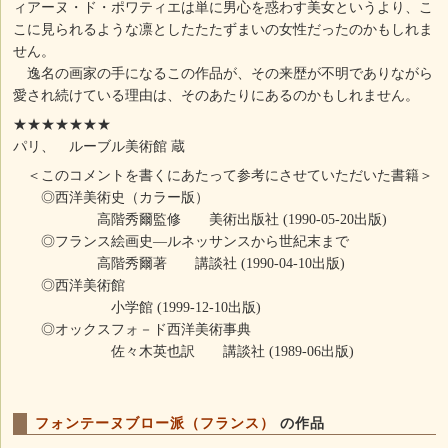
ィアーヌ・ド・ポワティエは単に男心を惑わす美女というより、こ
こに見られるような凛としたたたずまいの女性だったのかもしれま
せん。
逸名の画家の手になるこの作品が、その来歴が不明でありながら
愛され続けている理由は、そのあたりにあるのかもしれません。
★★★★★★★
パリ、 ルーブル美術館 蔵
＜このコメントを書くにあたって参考にさせていただいた書籍＞
◎西洋美術史（カラー版）
高階秀爾監修 美術出版社 (1990-05-20出版)
◎フランス絵画史―ルネッサンスから世紀末まで
高階秀爾著 講談社 (1990-04-10出版)
◎西洋美術館
小学館 (1999-12-10出版)
◎オックスフォ－ド西洋美術事典
佐々木英也訳 講談社 (1989-06出版)
フォンテーヌブロー派（フランス）
の作品