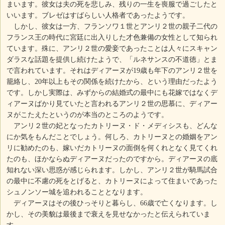
まいます。彼女は夫の死を悲しみ、残りの一生を喪服で過ごしたと
いいます。ブレゼはすばらしい人格者であったようです。
しかし、彼女は一方、フランソワ１世とアンリ２世の親子二代の
フランス王の時代に宮廷に出入りした才色兼備の女性として知られ
ています。殊に、アンリ２世の愛妾であったことは人々にスキャン
ダラスな話題を提供し続けたようで、「ルネサンスの不道徳」とま
で言われています。それはディアーヌが19歳も年下のアンリ２世を
籠絡し、20年以上もその関係を続けたから、という理由だったよう
です。しかし実際は、みずからの結婚式の最中にも花嫁ではなくデ
ィアーヌばかり見ていたと言われるアンリ２世の思慕に、ディアー
ヌがこたえたというのが本当のところのようです。
アンリ２世の妃となったカトリーヌ・ド・メディシスも、どんな
にか気をもんだことでしょう。何しろ、カトリーヌとの婚姻をアン
リに勧めたのも、嫁いだカトリーヌの面倒を何くれとなく見てくれ
たのも、ほかならぬディアーヌだったのですから。ディアーヌの底
知れない深い思惑が感じられます。しかし、アンリ２世が騎馬試合
の最中に不慮の死をとげると、カトリーヌによって住まいであった
シュノンソー城を追われることとなります。
ディアーヌはその後ひっそりと暮らし、66歳で亡くなります。し
かし、その美貌は最後まで衰えを見せなかったと伝えられていま