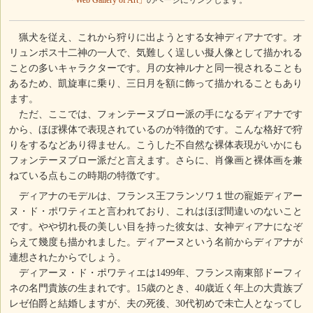
「Web Gallery of Art」
のページにリンクします。
猟犬を従え、これから狩りに出ようとする女神ディアナです。オ
リュンポス十二神の一人で、気難しく逞しい擬人像として描かれる
ことの多いキャラクターです。月の女神ルナと同一視されることも
あるため、凱旋車に乗り、三日月を額に飾って描かれることもあり
ます。
ただ、ここでは、フォンテーヌブロー派の手になるディアナです
から、ほぼ裸体で表現されているのが特徴的です。こんな格好で狩
りをするなどあり得ません。こうした不自然な裸体表現がいかにも
フォンテーヌブロー派だと言えます。さらに、肖像画と裸体画を兼
ねている点もこの時期の特徴です。
ディアナのモデルは、フランス王フランソワ１世の寵姫ディアー
ヌ・ド・ポワティエと言われており、これはほぼ間違いのないこと
です。やや切れ長の美しい目を持った彼女は、女神ディアナになぞ
らえて幾度も描かれました。ディアーヌという名前からディアナが
連想されたからでしょう。
ディアーヌ・ド・ポワティエは1499年、フランス南東部ドーフィ
ネの名門貴族の生まれです。15歳のとき、40歳近く年上の大貴族ブ
レゼ伯爵と結婚しますが、夫の死後、30代初めで未亡人となってし