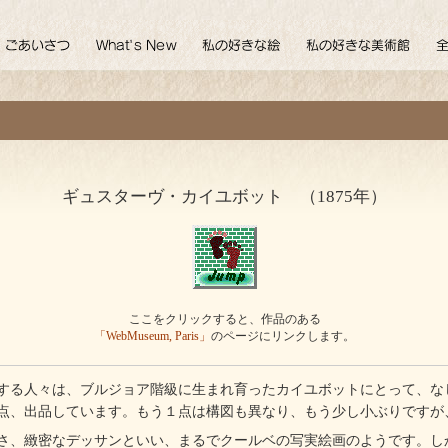
ギュスターヴ・カイユボット （1875年）
ここをクリックすると、作品のある
「WebMuseum, Paris」
のページにリンクします。
る人々は、ブルジョア階級に生まれ育ったカイユボットにとって、な
点、出品しています。もう１点は構図も異なり、もう少し小ぶりですが
、緻密なデッサンといい、まるでクールベの写実絵画のようです。し