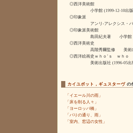
◎西洋美術館
小学館 (1999-12-10出版
◎印象派
アンリ‐アレクシス・バーシュ著、桑
◎印象派美術館
島田紀夫著 小学館 (2004
◎西洋美術史
高階秀爾監修 美術出版社 (20
◎西洋絵画史ｗｈｏ’ｓ ｗｈｏ
美術出版社 (1996-05出版
カイユボット，ギュスターヴ
の
「イエール川の雨」
「床を削る人々」
「ヨーロッパ橋」
「パりの通り、雨」
「室内、窓辺の女性」