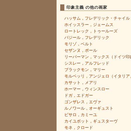
印象主義 の他の画家
ハッサム，フレデリック・チャイル
ホイッスラー，ジェームス
ロートレック，トゥールーズ
バジール，フレデリック
モリゾ，ベルト
セザンヌ，ポール
リーバーマン，マックス（ドイツ印
シスレー，アルフレッド
ブラックモン，マリー
モルベッリ，アンジェロ（イタリア
カサット，メアリ
ホーマー，ウィンスロー
ドガ，エドガー
ゴンザレス，エヴァ
ルノワール，オーギュスト
ピサロ，カミーユ
カイユボット，ギュスターヴ
モネ，クロード