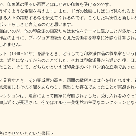
で、印象派の明るい画面とはほど遠い印象を受けるのです。
ずくような希望を与えます。また、ドガの絵画にしばしば見られるよ
きる人々の躍動する命を伝えてくれるのです。こうした写実性と新しい
ボットらしさと言えるのだと思います。
白いのが、他の印象派の画家たちは女性をテーマに選ぶことが多かっ
作品のように、ブルジョア階級から見た労働者を非常に冷静な計算され
しれません。
ト（1848－94年）を語るとき、どうしても印象派作品の収集家とい
は、近年になってからのことでした。それは印象派展から退いた後、ほ
たこと、そして、どちらかといえば印象派のパトロン的な立場であった
見直すとき、その完成度の高さ、画面の緻密さには心を打たれます。
風景画にもその才能をあらわし、傑出した存在であったことが実感され
クションは、遺言によって国家に寄贈されました。受け入れをめぐっ
40点近くが受理され、今ではオルセー美術館の主要なコレクションとな
考にさせていただいた書籍＞