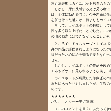
遠近法表現はカイユボット独自のもの
しかし、床に反射する光は見る者にう
は、全体に動きを与え、今を懸命に生
を併せ持った魅力が、何よりもカイユ
そして、カイユボットの特徴として面
性を多く取り上げたことでした。この
の他の画家にはできなかったことかも
ところで、ギュスターヴ・カイユボッ
身の作品が評価されるようになったの
福だったために絵を売る必要もなかっ
せん。
しかし、カイユボットの作品を改めて
モネやピサロに見られるような美しい
カイユボットが所蔵した印象派のコレ
反対にあったりもしましたが、半数の
のです。
★★★★★★★
パリ、 オルセー美術館 蔵
＜このコメントを書くにあたって参