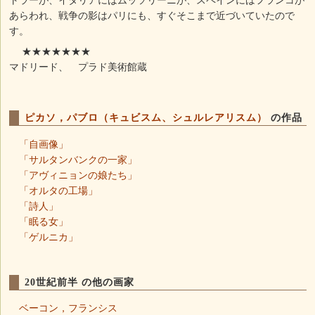
トラーが、イタリアにはムッソリーニが、スペインにはフランコが
あらわれ、戦争の影はパリにも、すぐそこまで近づいていたので
す。
★★★★★★★
マドリード、 プラド美術館蔵
ピカソ，パブロ（キュビスム、シュルレアリスム）
の作品
「自画像」
「サルタンバンクの一家」
「アヴィニョンの娘たち」
「オルタの工場」
「詩人」
「眠る女」
「ゲルニカ」
20世紀前半 の他の画家
ベーコン，フランシス