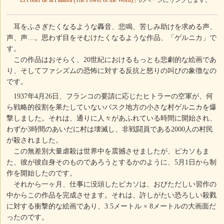
「El Poder de la Palabra (The Power of the Word)」
のページにリンクします。
耳をふさぎたくなるような轟音、悲鳴、苦しみ助けを求める声、
声、声…。思わず目をそむけたくなるような作品、「ゲルニカ」で
す。
この作品はおそらく、20世紀におけるもっとも悲劇的な絵画であ
り、そしてファシズムの恐怖に対する反抗と怒りの叫びの象徴なの
です。
1937年4月26日、フランコの要請に応じたヒトラーの空軍が、何
ら戦略的役割を果たしていないバスク地方の小さな村ゲルニカを爆
撃しました。それは、通りに人々があふれている時間に開始され、
わずか3時間のあいだに村は壊滅し、非戦闘員である2000人の村民
が殺されました。
この無差別大量虐殺は世界中を震撼させましたが、ピカソもま
た、彼が彼自身そのものであろうとするかのように、5月1日から制
作を開始したのです。
それから一ヶ月、仕事に没頭したピカソは、おびただしい習作の
中からこの作品を完成させます。それは、許しがたい恐ろしい殺戮
に対する衝撃的な絵画であり、3.5メートル × 8メートルの大画面だ
ったのです。