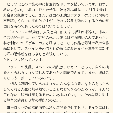
ピカソはこの作品の中に普遍的なドラマを描いています。戦争、
救いようのない暴力、死んだ子供、泣き叫ぶ母親….。牡牛や馬は
野蛮さの象徴でした。また、画面の形態はポスターのように簡略で
不思議なくらいに平面的ですが、それは印象を強烈にするための意
図的なものであったのではないでしょうか。
「スペインの戦争は、人民と自由に対する反動の戦争だ。私の
全芸術的生涯は、ただ芸術の死と反動に対する闘いのみであった。
私が制作中の『ゲルニカ』と呼ぶことになる作品と最近の私の全作
品において、スペインを恐怖と死の海に沈み込ませた軍事力に対す
る私の恐怖感をはっきりと表現している」
とピカソは述べています。
フランコの反乱、スペインの内乱は、ピカソにとって、自身の肉
をえぐられるような苦しみであったと想像できます。また、彼はこ
んなふうに独白しているのです。
「他人に無関心でいられようか。こんなにも豊かなものをもたら
してくれる人生に無頓着でいることなどできるのだろうか。そんな
筈がない。絵画は家を飾るためにあるのではない。それは敵に対す
る戦争の防御と攻撃の手段なのだ」。
ヨーロッパの政治的情勢は急な展開を見せており、ドイツにはヒ