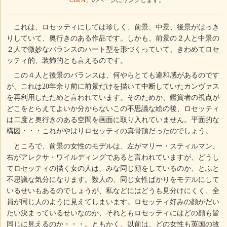
「CGFA」
のページにリンクします。
これは、ロセッティにしては珍しく、前景、中景、後景がはっき
りしていて、奥行きのある作品です。しかも、前景の２人と中景の
２人で微妙なバランスのハート型を形づくっていて、きわめてロセ
ッティ的、装飾的とも言えるのです。
この４人と後景のバランスは、何やらとても違和感があるのです
が、これは20年余り前に前景だけを描いて中断していたカンヴァス
を再利用したためと言われています。そのためか、鑑賞者の視点が
どこをとらえてよいか分からないこの不思議な絵の後、ロセッティ
は二度と奥行きのある空間を画面に取り入れていません。平面的な
構図・・・これがやはりロセッティの真骨頂だったのでしょう。
ところで、前景の女性のモデルは、左がマリー・スティルマン、
右がアレクサ・ワイルディングであると言われていますが、どうし
てロセッティの描く女の人は、みな同じ顔をしているのか、とふと
不思議な気分になります。数人の、同じ女性ばかりをモデルにして
いるせいもあるのでしょうが、私などにはどうも見分けにくく、全
員が同じ人のように見えてしまいます。ロセッティ好みの顔がだい
たい決まっているせいなのか、それともロセッティにはどの顔も皆
同じに見えるのか・・・。ともかく、以前は、どの女性も英国の故