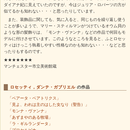
ダイアナ妃に見えていたのですが、今はジュリア・ロバーツの方が
似てるかも知れない・・・と思ったりしています。
また、装飾品に関しても、気に入ると、同じものを繰り返し使う
ことが多いようで、マリー・スティルマンがつけているオウム貝の
ような形の髪飾りは、「モンナ・ヴァンナ」などの作品で何回もモ
デルに付けさせています。このようなところを見ると、ふとロセッ
ティはけっこう執着しやすい性格なのかも知れない・・・などと思
ったりもするのです。
★★★★★★★
マンチェスター市立美術館蔵
ロセッティ，ダンテ・ガブリエル
の作品
「ベアータ・ベアトリクス」
「見よ、われは主のはした女なり（聖告）」
「モンナ・ヴァンナ」
「あずまやのある牧場」
「ラ・ギルランダータ」
「プロセルピナ」