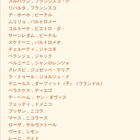
スルバラン，フランシスコ・デ
リバルタ，フランシスコ
デ・ホーホ，ピーテル
ムリリョ，バルトロメー
コルトーナ，ピエトロ・ダ・
サーンレダム，ピーテル
スケドーニ，バルトロメオ
チェルーティ，ジャコモ
ベランジュ，ジャック
ベルニーニ，ジャンロレンツォ
クレスピ，ジュゼッペ・マリア
ラ・トゥール，ジョルジュ・ド
テニールス，ダーフィット（子）（フランドル）
ベラスケス，ディエゴ
デ・ヘーム， ヤン・ダヴィス
フェッティ，ドメニコ
プッサン，ニコラ
マース，ニコラース
ローザ，サルヴァトール
ヴーエ，シモン
レーニ，グイド