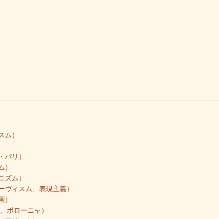
スム）
・パリ）
ム）
ニズム）
ーヴィスム、表現主義）
画）
ア、ボローニャ）