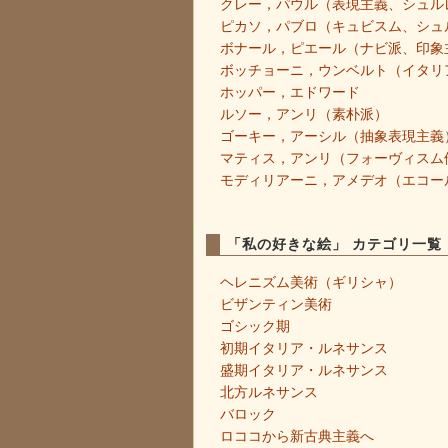
クレー，パウル（表現主義、シュル
ピカソ，パブロ（キュビスム、シュ
ボナール，ピエール（ナビ派、印象
ボッチョーニ，ウンベルト（イタリ
ホッパー，エドワード
ルソー，アンリ（素朴派）
ゴーキー，アーシル（抽象表現主義
マティス，アンリ（フォーヴィスム
モディリアーニ，アメデオ（エコー
「私の好きな絵」 カテゴリ一覧
ヘレニズム美術（ギリシャ）
ビザンティン美術
ゴシック期
初期イタリア・ルネサンス
盛期イタリア・ルネサンス
北方ルネサンス
バロック
ロココから新古典主義へ