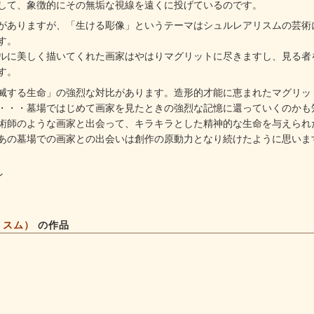
して、象徴的にその無垢な視線を遠くに投げているのです。
ありますが、「生ける彫像」というテーマはシュルレアリスムの芸術
す。
に美しく描いてくれた画家はやはりマグリットに尽きますし、見る者
す。
する生命」の強烈な対比があります。造形的才能に恵まれたマグリッ
・・・墓場ではじめて画家を見たときの強烈な記憶に還っていくのかも
師のような画家と出会って、キラキラとした精神的な生命を与えられ
あの墓場での画家との出会いは創作の原動力となり続けたように思いま
ン
リスム）
の作品