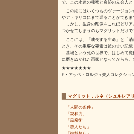
で、この永遠の秘密と奇跡の立会人と
この絵にはいくつものヴァージョンが
やデ・キリコにまで遡ることができま
しかし、生身の彫像をこれほどリアル
つかせてしまうのもマグリットだけで
ここには、「成長する生命」と「消滅
とき、その重要な要素は彼の古い記憶
墓場という死の世界で、はじめて魔術
に磨きぬかれた画家となってからも、
★★★★★★★
E・アッペ・ロルジュ夫人コレクショ
マグリット，ルネ（シュルレア
「人間の条件」
「親和力」
「黒魔術」
「恋人たち」
「複製禁止」