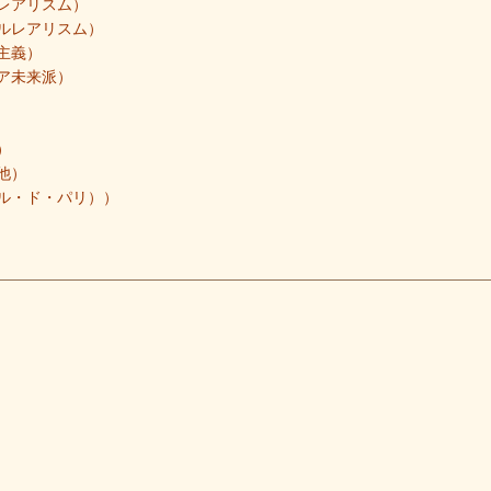
レアリスム）
ルレアリスム）
主義）
ア未来派）
）
他）
ル・ド・パリ））