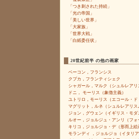
「つき刺された持続」
「光の帝国」
「美しい世界」
「大家族」
「世界大戦」
「白紙委任状」
20世紀前半 の他の画家
ベーコン，フランシス
クプカ，フランティシェク
シャガール，マルク（シュルレアリ
ドニ， モーリス（象徴主義）
ユトリロ，モーリス（エコール・ド
マグリット，ルネ（シュルレアリス
ジョン，グウェン（イギリス・モダ
ルオー，ジョルジュ・アンリ（フォ
キリコ，ジョルジョ・デ（形而上絵
モランディ ，ジョルジョ（イタリ