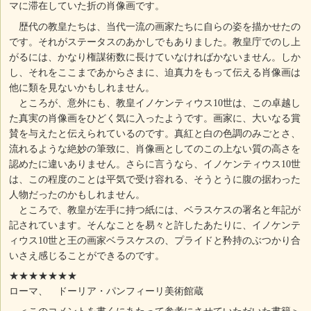
マに滞在していた折の肖像画です。
歴代の教皇たちは、当代一流の画家たちに自らの姿を描かせたの
です。それがステータスのあかしでもありました。教皇庁でのし上
がるには、かなり権謀術数に長けていなければかないません。しか
し、それをここまであからさまに、迫真力をもって伝える肖像画は
他に類を見ないかもしれません。
ところが、意外にも、教皇イノケンティウス10世は、この卓越し
た真実の肖像画をひどく気に入ったようです。画家に、大いなる賞
賛を与えたと伝えられているのです。真紅と白の色調のみごとさ、
流れるような絶妙の筆致に、肖像画としてのこの上ない質の高さを
認めたに違いありません。さらに言うなら、イノケンティウス10世
は、この程度のことは平気で受け容れる、そうとうに腹の据わった
人物だったのかもしれません。
ところで、教皇が左手に持つ紙には、ベラスケスの署名と年記が
記されています。そんなことを易々と許したあたりに、イノケンテ
ィウス10世と王の画家ベラスケスの、プライドと矜持のぶつかり合
いさえ感じることができるのです。
★★★★★★★
ローマ、 ドーリア・パンフィーリ美術館蔵