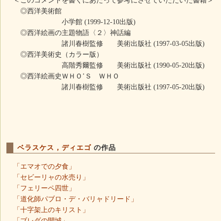
＜このコメントを書くにあたって参考にさせていただいた書籍＞
◎西洋美術館
小学館 (1999-12-10出版)
◎西洋絵画の主題物語〈２〉神話編
諸川春樹監修 美術出版社 (1997-03-05出版)
◎西洋美術史（カラー版）
高階秀爾監修 美術出版社 (1990-05-20出版)
◎西洋絵画史ＷＨＯ’Ｓ ＷＨＯ
諸川春樹監修 美術出版社 (1997-05-20出版)
ベラスケス，ディエゴ
の作品
「エマオでの夕食」
「セビーリャの水売り」
「フェリーペ四世」
「道化師パブロ・デ・バリャドリード」
「十字架上のキリスト」
「ブレダの開城」