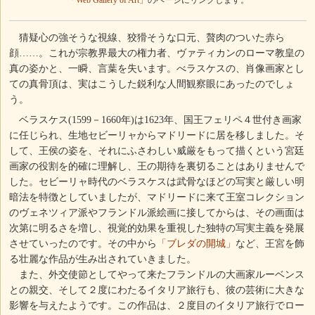
「Web Gallery of Art」
のページにリンクします。
猜疑心の強そうな視線、狡猾そうな口元、贅肉のついた赤ら
顔……。これが宗教界最大の権力者、ヴァティカンのローマ教皇の
真の姿かと、一瞬、言葉を失います。べラスケスの、肖像画家とし
ての真骨頂は、実はこうした鋭利な人間観察眼にあったのでしょ
う。
ベラスケス(1599－1660年)は1623年、国王フェリペ４世付き画家
に任じられ、生地セビーリャからマドリードに居を移しました。そ
して、王侯の姿を、それにふさわしい威厳をもって描くという宮廷
画家の役割を的確に理解し、王の期待を裏切ることはありませんで
した。セビーリャ時代のベラスケスは武骨なほどの写実と厳しい明
暗法を特徴としていましたが、マドリードに来て王室コレクション
のヴェネツィア派やフランドル派絵画に接してからは、その画面は
次第に明るさを増し、視覚的効果を重視した独特の写実主義を発展
させていったのです。その中から
「ブレダの開城」
など、王宮を飾
る壮麗な作品が生み出されていきました。
また、外交使節としてやって来たフランドルの大画家ルーベンス
との親交、そして２度にわたるイタリア旅行も、彼の芸術に大きな
影響を与えたようです。この作品は、２度目のイタリア旅行でロー