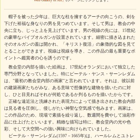
「Web Gallery of Art」
のページにリンクします。
帽子を被った少年は、巨大な柱を擁するアーチの向こうの、剣を
下げた裕福な身なりの男を見つめています。そして男は、教会の中
央に立ち、じっと上を見上げています。男の視線の先には、15世紀
の豪華なパイプオルガンが設置されています。細密に描き込まれた
そのオルガンの蓋は開かれ、「キリスト復活」の象徴的な図を見て
とることができます。視線は視線を導き、この作品の最も重要なポ
イントへ鑑賞者の心を誘うのです。
教会堂の内部を描いた絵画は、17世紀オランダにおいて独立した
専門分野となっていました。特にピーテル・ヤンス・サーンレダム
は、”最初の教会堂内部の画家”と言われています。それは、彼以前
の建築画家たちがみな、ある意味で想像的な建物を描いたのに対
し、ひと目見ればそれが何処であるか判るものを描いたからです。
正確な遠近法と洗練された表現力によって描き出された教会内部
は見る者を圧倒し、侵しがたい神聖な空気感で包みます。画家は、
この作品のため、現場で素描を繰り返し、数週間を費やして油彩作
品に仕上げたといいます。精緻な描写は特に、教会堂内の光や色
彩、そして大空間への強い興味に向けられていました。
ピーテル・サーンレダム(1597－1665年)は、ハールレムとユトレ