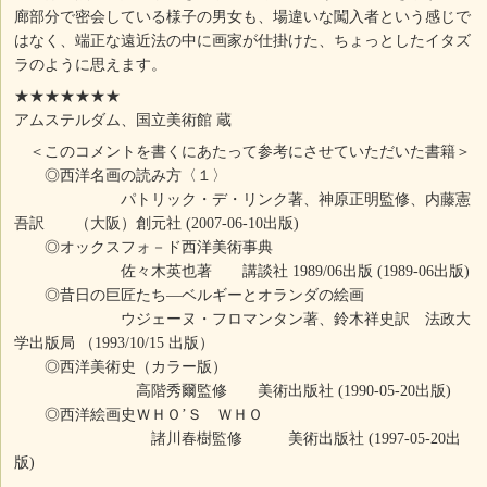
廊部分で密会している様子の男女も、場違いな闖入者という感じで
はなく、端正な遠近法の中に画家が仕掛けた、ちょっとしたイタズ
ラのように思えます。
★★★★★★★
アムステルダム、国立美術館 蔵
＜このコメントを書くにあたって参考にさせていただいた書籍＞
◎西洋名画の読み方〈１〉
パトリック・デ・リンク著、神原正明監修、内藤憲
吾訳 （大阪）創元社 (2007-06-10出版)
◎オックスフォ－ド西洋美術事典
佐々木英也著 講談社 1989/06出版 (1989-06出版)
◎昔日の巨匠たち―ベルギーとオランダの絵画
ウジェーヌ・フロマンタン著、鈴木祥史訳 法政大
学出版局 （1993/10/15 出版）
◎西洋美術史（カラー版）
高階秀爾監修 美術出版社 (1990-05-20出版)
◎西洋絵画史ＷＨＯ’Ｓ ＷＨＯ
諸川春樹監修 美術出版社 (1997-05-20出
版)