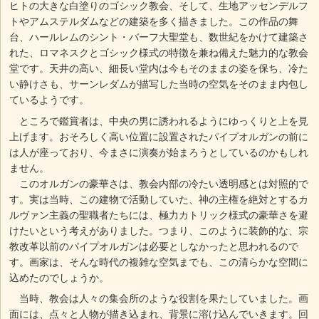
ヒトの大きな白塗りのゴシック教会、そして、生地アッセンデルフ
トやアムステルダムなどの建築を多く描きました。この作品の舞
台、ハールレムのシント・バーフ大聖堂も、数世紀をかけて建築さ
れた、ロマネスクとゴシック様式の特徴を兼ね備えた魅力的な教会
堂です。天井の高い、細長い堂内は今もそのままの姿を保ち、冷た
い静けさも、サーンレダムが描写した当時の空気をそのまま内包し
ているようです。
ところで鑑賞者は、中央の男に誘われるようにゆっくりと上を見
上げます。おそろしく高い位置に設置されたパイプオルガンの前に
は人が座っており、今まさに演奏が始まろうとしているのかもしれ
ません。
このオルガンの豪華さは、教会内部の冷たい透明感とは対照的で
す。実は当時、この建物で活動していた、神の主権を絶対とするカ
ルヴァン主義の聖職者たちには、極力カトリック様式の豪華さを避
けたいという考えがありました。つまり、このように装飾的な、宗
教改革以前のパイプオルガンは必要としなかったと思われるので
す。画家は、そんな時代の複雑な空気までも、この清らかな空間に
込めたのでしょうか。
当時、教会は人々の集会所のような役割を果たしていました。画
面には、点々と人物が描き込まれ、背景に溶け込んでいきます。回